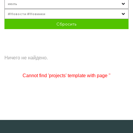
июль
#Новости #Новинки
Сбросить
Ничего не найдено.
Cannot find 'projects' template with page ''