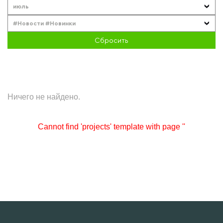
июль
#Новости #Новинки
Сбросить
Ничего не найдено.
Cannot find 'projects' template with page ''