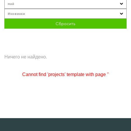
май
#новинки
Сбросить
Ничего не найдено.
Cannot find 'projects' template with page ''