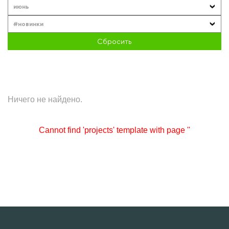
июнь
#новинки
Сбросить
Ничего не найдено.
Cannot find 'projects' template with page ''