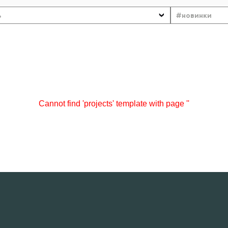
ь
#новинки
Cannot find 'projects' template with page ''