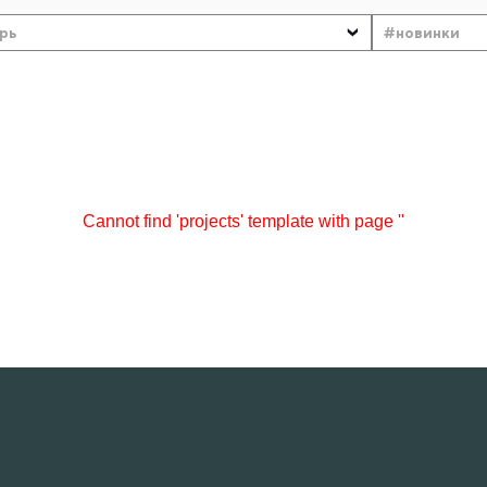
рь
#новинки
Cannot find 'projects' template with page ''