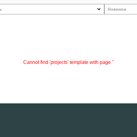
ь
Новинки
Cannot find 'projects' template with page ''