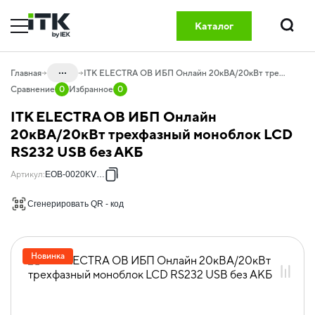
Каталог
Поиск
...
Главная
ITK ELECTRA OB ИБП Онлайн 20кВА/20кВт трехфазный моноблок LCD RS232 USB без АКБ
Сравнение
0
Избранное
0
Каталог
ITK ELECTRA OB ИБП Онлайн
20.05 Электропитание и мониторинг
20кВА/20кВт трехфазный моноблок LCD
RS232 USB без АКБ
20.05.05 ИБП трехфазные
DATAPOWER
Артикул
:
EOB-0020KVA-3
20.05.05.01 ИБП трехфазные
ELECTRA
Сгенерировать QR - код
Новинка