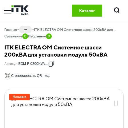
Каталог
Поиск
...
Главная
ITK ELECTRA OM Системное шасси 200кВА для установки модуля 50кВА
Сравнение
0
Избранное
0
Каталог
ITK ELECTRA OM Системное шасси
20.05 Электропитание и мониторинг
200кВА для установки модуля 50кВА
20.05.05 ИБП трехфазные
Артикул
:
EOM-F-0200KVA-50
DATAPOWER
Сгенерировать QR - код
20.05.05.01 ИБП трехфазные
ELECTRA
Новинка