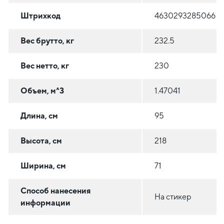
Штрихкод
4630293285066
Вес брутто, кг
232.5
Вес нетто, кг
230
Объем, м^3
1.47041
Длина, см
95
Высота, см
218
Ширина, см
71
Способ нанесения
На стикер
информации