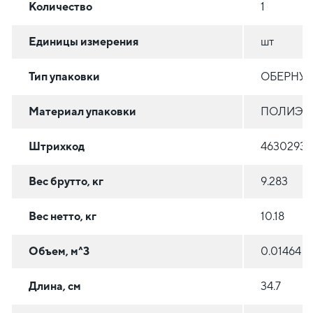
Количество
1
Единицы измерения
шт
Тип упаковки
ОБЕРНУТ
Материал упаковки
ПОЛИЭТИ
Штрихкод
46302936
Вес брутто, кг
9.283
Вес нетто, кг
10.18
Объем, м^3
0.01464
Длина, см
34.7