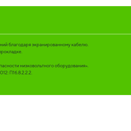
ений благодаря экранированному кабелю.
прокладке.
пасности низковольтного оборудования».
2: П1б.8.2.2.2.