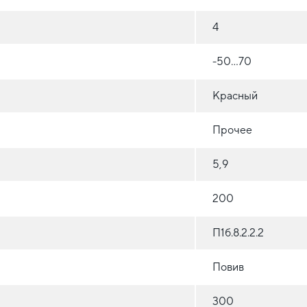
4
-50…70
Красный
Прочее
5,9
200
П1б.8.2.2.2
Повив
300