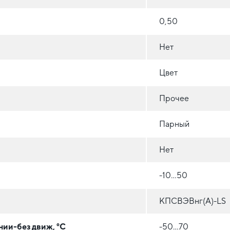
0,50
Нет
Цвет
Прочее
Парный
Нет
-10…50
КПСВЭВнг(А)-LS
нии-без движ, °C
-50…70