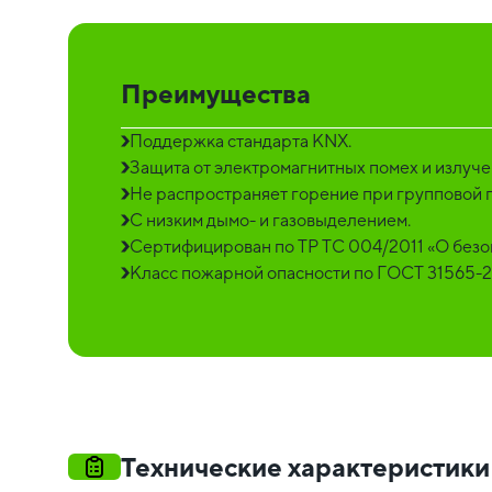
Преимущества
Поддержка стандарта KNX.
Защита от электромагнитных помех и излуч
Не распространяет горение при групповой 
С низким дымо- и газовыделением.
Сертифицирован по ТР ТС 004/2011 «О безо
Класс пожарной опасности по ГОСТ 31565-201
Технические характеристики