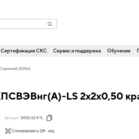
Сертификация СКС
Сервис и поддержка
Обучение
0 красный (200м)
КПСВЭВнг(А)-LS 2х2х0,50 кр
Артикул
:
SAS1-02-F-5104
Сгенерировать QR - код