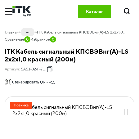
Каталог
Поиск
...
Главная
ITK Кабель сигнальный КПСВЭВнг(А)-LS 2х2х1,0 красный (200м)
Сравнение
0
Избранное
0
Каталог
ITK Кабель сигнальный КПСВЭВнг(А)-LS
20.02 Кабельная продукция
2х2х1,0 красный (200м)
20.02.07 Кабель для охранных систем
Артикул
:
SAS1-02-F-7104
20.02.07.01 Кабель для охранных
Сгенерировать QR - код
систем
Новинка