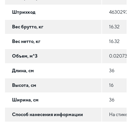
Штрихкод
46302936
Вес брутто, кг
16.32
Вес нетто, кг
16.32
Объем, м^3
0.020736
Длина, см
36
Высота, см
16
Ширина, см
36
Способ нанесения информации
На стикер