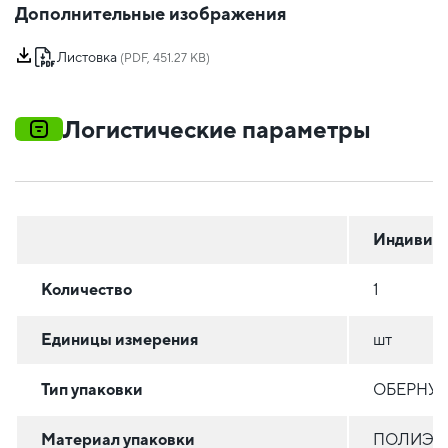
Дополнительные изображения
Листовка
(PDF, 451.27 KB)
Логистические параметры
Индивиду
Количество
1
Единицы измерения
шт
Тип упаковки
ОБЕРНУТ
Материал упаковки
ПОЛИЭТИ