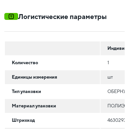
Логистические параметры
Индивиду
Количество
1
Единицы измерения
шт
Тип упаковки
ОБЕРНУТ
Материал упаковки
ПОЛИЭТИ
Штрихкод
46302936