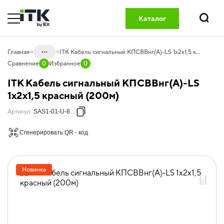
Каталог
Поиск
...
Главная
ITK Кабель сигнальный КПСВВнг(А)-LS 1х2х1,5 красный (200м)
Сравнение
0
Избранное
0
Каталог
ITK Кабель сигнальный КПСВВнг(А)-LS
20.02 Кабельная продукция
1х2х1,5 красный (200м)
20.02.07 Кабель для охранных систем
Артикул
:
SAS1-01-U-8104
20.02.07.01 Кабель для охранных
Сгенерировать QR - код
систем
Новинка