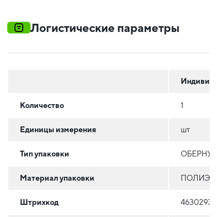
Логистические параметры
Индивиду
Количество
1
Единицы измерения
шт
Тип упаковки
ОБЕРНУТ
Материал упаковки
ПОЛИЭТИ
Штрихкод
46302936