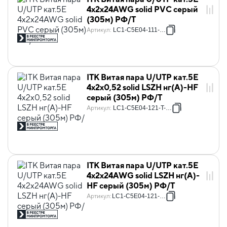
4х2х24AWG solid PVC серый
(305м) РФ/Т
Артикул
:
LC1-C5E04-111-T-R
ITK Витая пара U/UTP кат.5E
4х2х0,52 solid LSZH нг(А)-HF
серый (305м) РФ/Т
Артикул
:
LC1-C5E04-121-T-P-R
ITK Витая пара U/UTP кат.5E
4х2х24AWG solid LSZH нг(А)-
HF серый (305м) РФ/Т
Артикул
:
LC1-C5E04-121-T-R