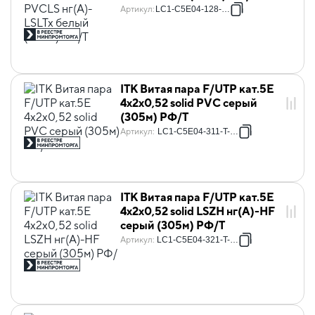
Артикул
:
LC1-C5E04-128-T-R
ITK Витая пара F/UTP кат.5E
4х2х0,52 solid PVC серый
(305м) РФ/Т
Артикул
:
LC1-C5E04-311-T-P-R
ITK Витая пара F/UTP кат.5E
4х2х0,52 solid LSZH нг(А)-HF
серый (305м) РФ/Т
Артикул
:
LC1-C5E04-321-T-P-R