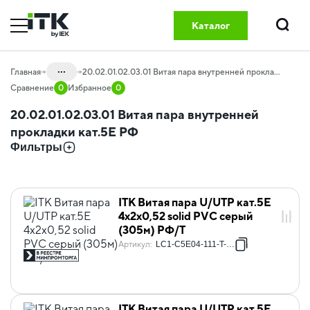
Каталог
Поиск
...
Главная
20.02.01.02.03.01 Витая пара внутренней прокладки кат.5E РФ
Сравнение
0
Избранное
0
Каталог
20.02.01.02.03.01 Витая пара внутренней
20.02 Кабельная продукция
прокладки кат.5E РФ
Фильтры
20.02.01 LAN-кабель
20.02.01.02 LAN-кабель
20.02.01.02.03 Витая пара внутренней
ITK Витая пара U/UTP кат.5E
прокладки РФ
4х2х0,52 solid PVC серый
(305м) РФ/Т
Артикул
:
LC1-C5E04-111-T-P-R
ITK Витая пара U/UTP кат.5E