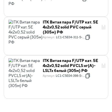
ITK Витая пара F/UTP кат. 5E
4х2х0,52 solid PVC серый
(305м) РФ
Артикул
:
LC1-C5E04-311-S-P-R
ITK Витая пара F/UTP кат. 5E
4х2х0,52 solid PVCLS нг(А)-
LSLTx белый (305м) РФ
Артикул
:
LC1-C5E04-398-S-P-R