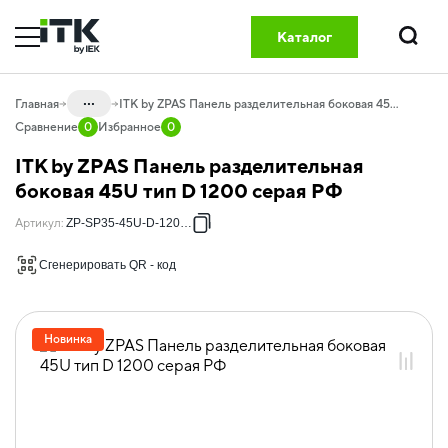
Каталог
Поиск
...
Главная
ITK by ZPAS Панель разделительная боковая 45U тип D 1200 серая РФ
Сравнение
0
Избранное
0
Каталог
ITK by ZPAS Панель разделительная
20.06 Комплексные решения DATA
боковая 45U тип D 1200 серая РФ
GREEN
Артикул
:
ZP-SP35-45U-D-1200-R
20.06.01 Шкафы и аксессуары
DATARACK
Сгенерировать QR - код
20.06.01.02 Аксессуары для шкафов
DATARACK
20.06.01.02.01 Боковые и
Новинка
разделительные панели