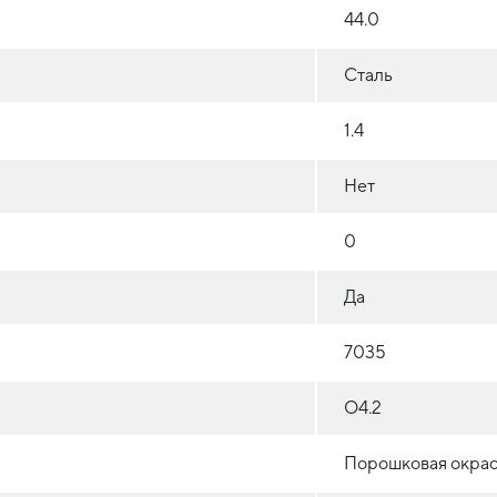
44.0
Сталь
1.4
Нет
0
Да
7035
O4.2
Порошковая окрас