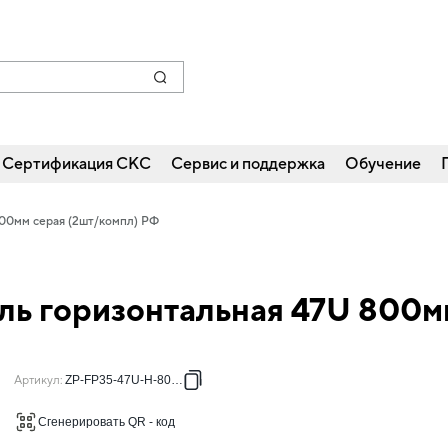
Сертификация СКС
Сервис и поддержка
Обучение
800мм серая (2шт/компл) РФ
ль горизонтальная 47U 800м
Артикул
:
ZP-FP35-47U-H-800-R
Сгенерировать QR - код