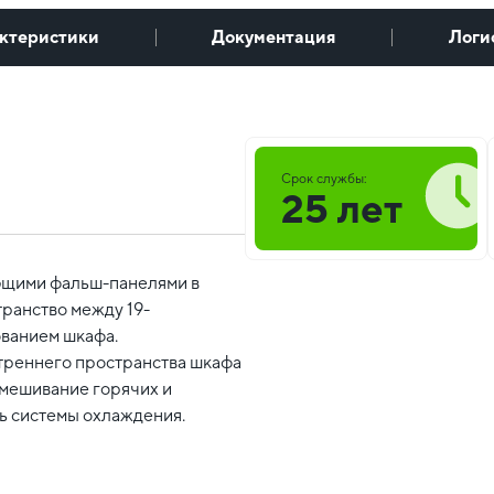
ктеристики
Документация
Логи
Срок службы:
25 лет
ющими фальш-панелями в
ранство между 19-
ванием шкафа.
треннего пространства шкафа
смешивание горячих и
ь системы охлаждения.