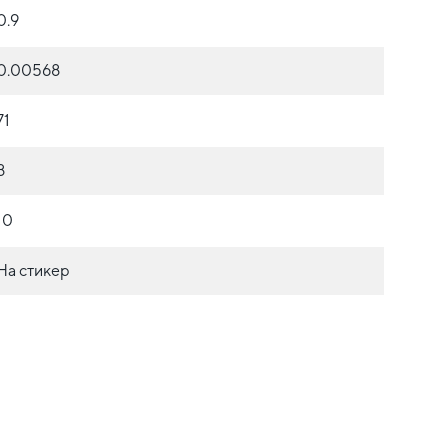
0.9
0.00568
71
8
10
На стикер