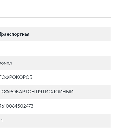
Транспортная
1
компл
ГОФРОКОРОБ
ГОФРОКАРТОН ПЯТИСЛОЙНЫЙ
4610084502473
1.1