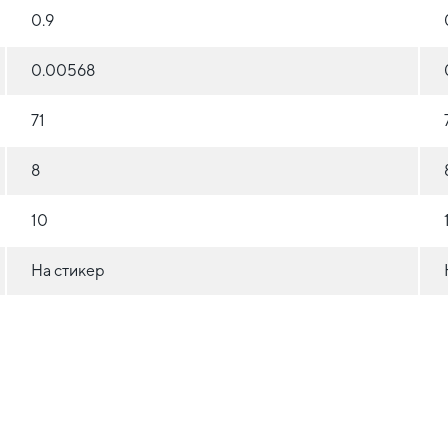
0.9
0.00568
71
8
10
На стикер