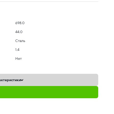
698.0
44.0
Сталь
1.4
Нет
актеристики
ь