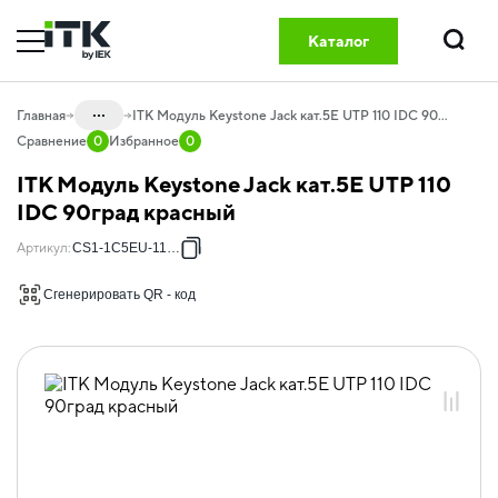
Каталог
Поиск
...
Главная
ITK Модуль Keystone Jack кат.5E UTP 110 IDC 90град красный
Сравнение
0
Избранное
0
Каталог
ITK Модуль Keystone Jack кат.5E UTP 110
20.03 Компоненты СКС медные
IDC 90град красный
20.03.03 Розетки, адаптеры и модули
Артикул
:
CS1-1C5EU-11-04
Keystone
Сгенерировать QR - код
20.03.03.01 Розетки, адаптеры и
модули Keystone GREEN
20.03.03.01.01 Модули Keystone Jack
GREEN
20.03.03.01.01.01 Модули Keystone
Jack кат.5E GREEN