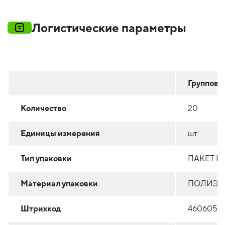
Логистические параметры
Группова
Количество
20
Единицы измерения
шт
Тип упаковки
ПАКЕТ 
Материал упаковки
ПОЛИЭТИ
Штрихкод
46060567