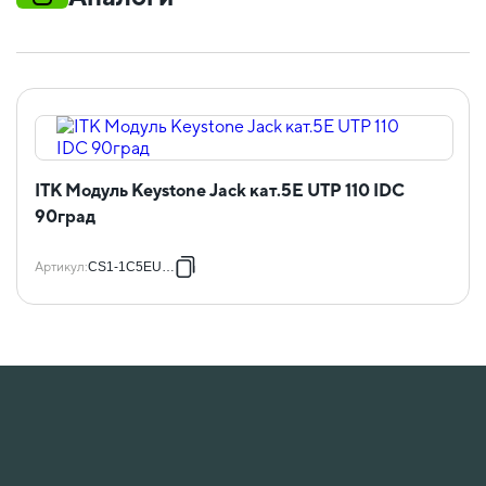
ITK Модуль Keystone Jack кат.5E UTP 110 IDC
90град
Артикул
:
CS1-1C5EU-11