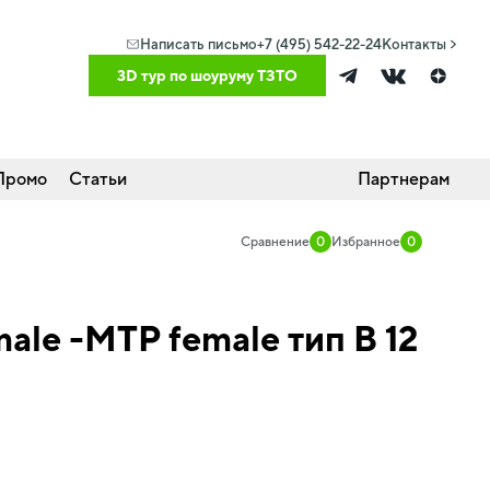
Написать письмо
+7 (495) 542-22-24
Контакты
3D тур по шоуруму ТЗТО
Промо
Статьи
Партнерам
Сравнение
0
Избранное
0
le -MTP female тип B 12