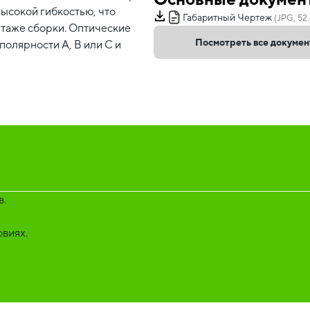
высокой гибкостью, что
Габаритный Чертеж
(JPG, 52.
нтаже сборки. Оптические
Посмотреть все докуме
олярности А, В или С и
в.
овиях.