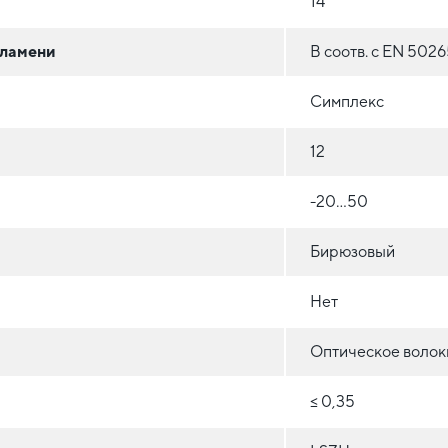
14
пламени
В соотв. с EN 5026
Симплекс
12
-20...50
Бирюзовый
Нет
Оптическое волокн
≤ 0,35