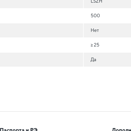
LSZH
500
Нет
≥ 25
Да
Паспорта и РЭ
Дополн