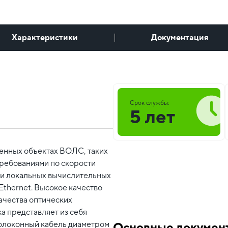
Характеристики
Документация
Срок службы:
5 лет
венных объектах ВОЛС, таких
требованиями по скорости
 и локальных вычислительных
Ethernet. Высокое качество
ачества оптических
а представляет из себя
волоконный кабель диаметром
Основные докумен