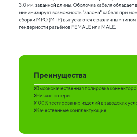
3,0 мм. заданной длины. Оболочка кабеля обладает 
минимизирует возможность "залома" кабеля при мо
сборки MPO (MTP) выпускаются с различным типом п
гендерности разъёмов FEMALE или MALE.
Преимущества
Высококачественная полировка коннекторо
Низкие потери.
100% тестирование изделий в заводских усл
Качественные комплектующие.