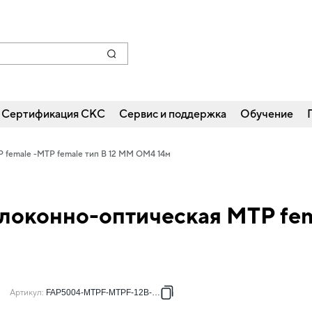
Сертификация СКС
Сервис и поддержка
Обучение
P female -MTP female тип B 12 MM OM4 14м
локонно-оптическая MTP fema
Артикул
:
FAP5004-MTPF-MTPF-12B-014