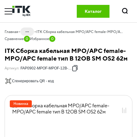
Каталог
Поиск
...
Главная
ITK Сборка кабельная MPO/APC female-MPO/APC female тип B 12ОВ SM OS2 62м
Сравнение
0
Избранное
0
Каталог
ITK Сборка кабельная MPO/APC female-
20.04 Оптический кабель и
MPO/APC female тип B 12ОВ SM OS2 62м
компоненты
Артикул
:
FAP0902-MPOF-MPOF-12B-062
20.04.01 Компоненты СКС оптические
Сгенерировать QR - код
20.04.01.08 Оптические кабельные
сборки GREEN
20.04.01.08.01 Оптические кабельные
сборки OS2
Новинка