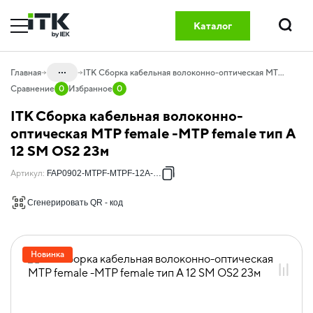
Каталог
Поиск
...
Главная
ITK Сборка кабельная волоконно-оптическая MTP female -MTP female тип A 12 SM OS2 23м
Сравнение
0
Избранное
0
Каталог
ITK Сборка кабельная волоконно-
20.04 Оптический кабель и
оптическая MTP female -MTP female тип A
компоненты
12 SM OS2 23м
20.04.01 Компоненты СКС оптические
Артикул
:
FAP0902-MTPF-MTPF-12A-023
20.04.01.08 Оптические кабельные
сборки GREEN
Сгенерировать QR - код
20.04.01.08.01 Оптические кабельные
сборки OS2
Новинка