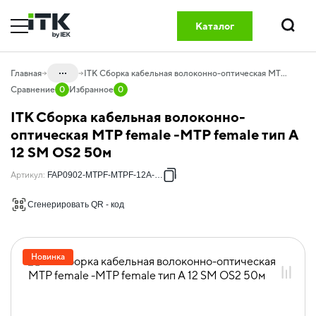
Каталог
Поиск
...
Главная
ITK Сборка кабельная волоконно-оптическая MTP female -MTP female тип A 12 SM OS2 50м
Сравнение
0
Избранное
0
Каталог
ITK Сборка кабельная волоконно-
20.04 Оптический кабель и
оптическая MTP female -MTP female тип A
компоненты
12 SM OS2 50м
20.04.01 Компоненты СКС оптические
Артикул
:
FAP0902-MTPF-MTPF-12A-050
20.04.01.08 Оптические кабельные
сборки GREEN
Сгенерировать QR - код
20.04.01.08.01 Оптические кабельные
сборки OS2
Новинка