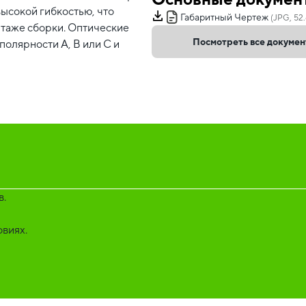
высокой гибкостью, что
Габаритный Чертеж
(JPG, 52.
нтаже сборки. Оптические
Посмотреть все докуме
олярности А, В или С и
в.
овиях.