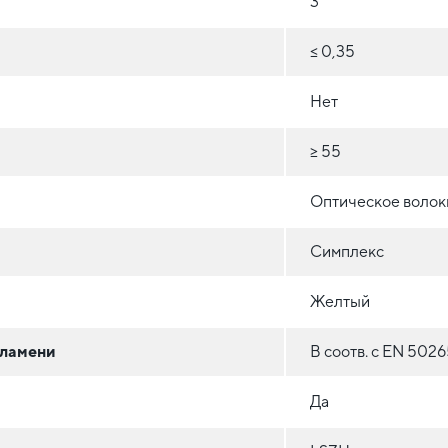
3
≤ 0,35
Нет
≥ 55
Оптическое волокн
Симплекс
Желтый
пламени
В соотв. с EN 5026
Да