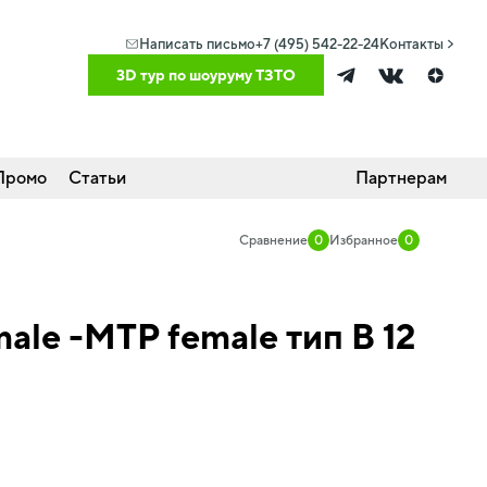
Написать письмо
+7 (495) 542-22-24
Контакты
3D тур по шоуруму ТЗТО
Промо
Статьи
Партнерам
Сравнение
0
Избранное
0
le -MTP female тип B 12