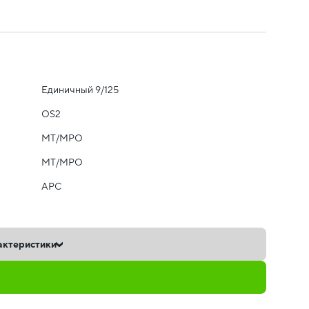
Единичный 9/125
OS2
MT/MPO
MT/MPO
APC
актеристики
ь