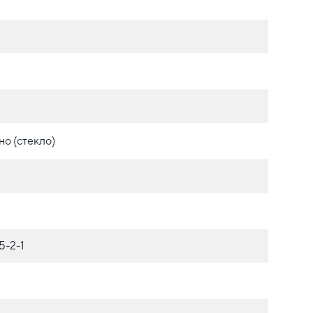
о (стекло)
5-2-1