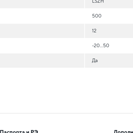
LSZH
500
12
-20...50
Да
Паспорта и РЭ
Дополн