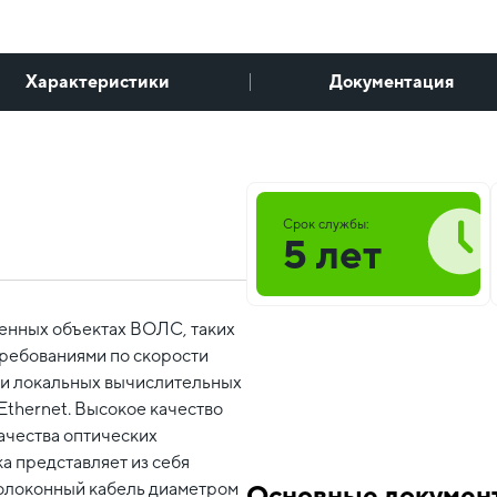
Характеристики
Документация
Срок службы:
5 лет
венных объектах ВОЛС, таких
требованиями по скорости
 и локальных вычислительных
Ethernet. Высокое качество
ачества оптических
а представляет из себя
волоконный кабель диаметром
Основные докумен