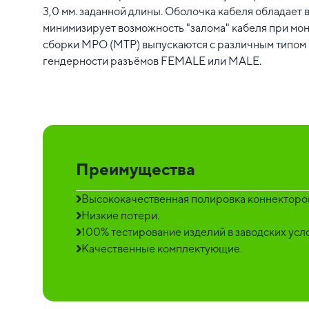
3,0 мм. заданной длины. Оболочка кабеля обладает 
минимизирует возможность "залома" кабеля при мо
сборки MPO (MTP) выпускаются с различным типом п
гендерности разъёмов FEMALE или MALE.
Преимущества
Высококачественная полировка коннекторо
Низкие потери.
100% тестирование изделий в заводских усл
Качественные комплектующие.