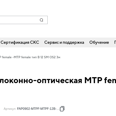
Сертификация СКС
Сервис и поддержка
Обучение
 female -MTP female тип B 12 SM OS2 3м
локонно-оптическая MTP fema
Артикул
:
FAP0902-MTPF-MTPF-12B-003