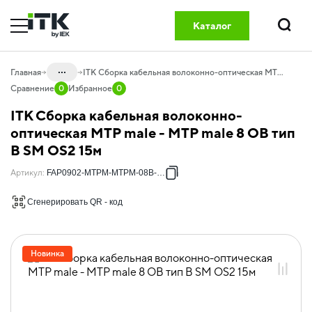
Каталог
Поиск
...
Главная
ITK Сборка кабельная волоконно-оптическая MTP male - MTP male 8 ОВ тип B SM OS2 15м
Сравнение
0
Избранное
0
Каталог
ITK Сборка кабельная волоконно-
20.04 Оптический кабель и
оптическая MTP male - MTP male 8 ОВ тип
компоненты
B SM OS2 15м
20.04.01 Компоненты СКС оптические
Артикул
:
FAP0902-MTPM-MTPM-08B-015
20.04.01.08 Оптические кабельные
сборки GREEN
Сгенерировать QR - код
20.04.01.08.01 Оптические кабельные
сборки OS2
Новинка