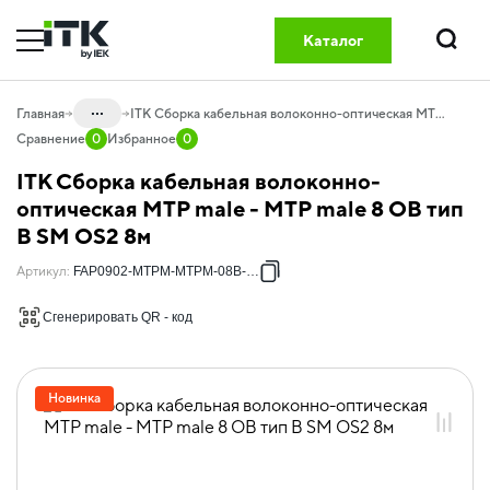
Каталог
Поиск
...
Главная
ITK Сборка кабельная волоконно-оптическая MTP male - MTP male 8 ОВ тип B SM OS2 8м
Сравнение
0
Избранное
0
Каталог
ITK Сборка кабельная волоконно-
20.04 Оптический кабель и
оптическая MTP male - MTP male 8 ОВ тип
компоненты
B SM OS2 8м
20.04.01 Компоненты СКС оптические
Артикул
:
FAP0902-MTPM-MTPM-08B-008
20.04.01.08 Оптические кабельные
сборки GREEN
Сгенерировать QR - код
20.04.01.08.01 Оптические кабельные
сборки OS2
Новинка