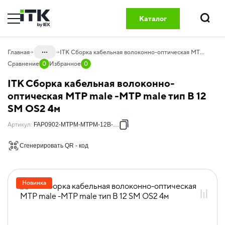
Каталог
Поиск
...
Главная
ITK Сборка кабельная волоконно-оптическая MTP male -MTP male тип B 12 SM OS2 4м
Сравнение
0
Избранное
0
Каталог
ITK Сборка кабельная волоконно-
20.04 Оптический кабель и
оптическая MTP male -MTP male тип B 12
компоненты
SM OS2 4м
20.04.01 Компоненты СКС оптические
Артикул
:
FAP0902-MTPM-MTPM-12B-004
20.04.01.08 Оптические кабельные
сборки GREEN
Сгенерировать QR - код
20.04.01.08.01 Оптические кабельные
сборки OS2
Новинка