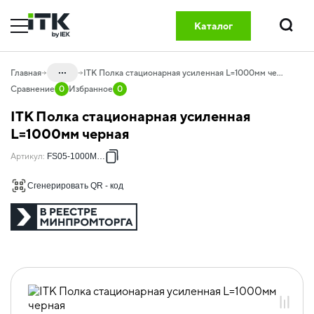
Каталог
Поиск
...
Главная
ITK Полка стационарная усиленная L=1000мм черная
Сравнение
0
Избранное
0
Каталог
ITK Полка стационарная усиленная
20.01 Шкафы телекоммуникационные
L=1000мм черная
20.01.08 Комплектующие и
Артикул
:
FS05-1000MP-R
аксессуары для шкафов и стоек
Сгенерировать QR - код
20.01.08.01 Полки, уголки, ящики
хранения