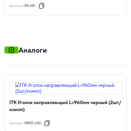
Артикул
:
ITK-HP-28
Аналоги
ITK Уголок направляющий L=960мм черный (2шт/
компл)
Артикул
:
SR05-1000-R