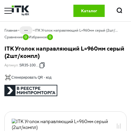
Каталог
Поиск
...
Главная
ITK Уголок направляющий L=960мм серый (2шт/компл)
Сравнение
0
Избранное
0
Каталог
ITK Уголок направляющий L=960мм серый
20.01 Шкафы телекоммуникационные
(2шт/компл)
20.01.08 Комплектующие и
Артикул
:
SR35-1000-R
аксессуары для шкафов и стоек
Сгенерировать QR - код
20.01.08.01 Полки, уголки, ящики
хранения