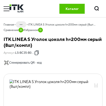
Каталог
Поиск
...
Главная
ITK LINEA S Уголок цоколя h=200мм серый (8шт/компл)
Сравнение
0
Избранное
0
Каталог
ITK LINEA S Уголок цоколя h=200мм серый
20.01 Шкафы телекоммуникационные
(8шт/компл)
20.01.02 Шкафы серверные
Артикул
:
LS-BC35-B0-02
20.01.02.02 Аксессуары для шкафов
Сгенерировать QR - код
LINEA S
20.01.02.02.04 Цоколи ролики ножки