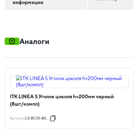
информации
Аналоги
ITK LINEA S Уголок цоколя h=200мм черный
(8шт/компл)
Артикул
:
LS-BC05-B0-02