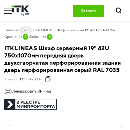
Каталог
Поиск
...
Главная
ITK LINEA S Шкаф серверный 19" 42U 750х1070мм передняя дверь двухстворчатая перфорированная задняя дверь перфорированная серый RAL 7035
Сравнение
0
Избранное
0
Каталог
ITK LINEA S Шкаф серверный 19" 42U
20.01 Шкафы телекоммуникационные
750х1070мм передняя дверь
двухстворчатая перфорированная задняя
20.01.02 Шкафы серверные
дверь перфорированная серый RAL 7035
20.01.02.01 Шкафы LINEA S
Артикул
:
LS35-42U71-2PP
Сгенерировать QR - код