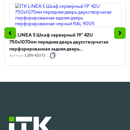
ITK LINEA S Шкаф серверный 19" 42U
750х1070мм передняя дверь двухстворчатая
перфорированная задняя дверь
перфорированная черный RAL 9005
Артикул
:
LS05-42U71-2PP