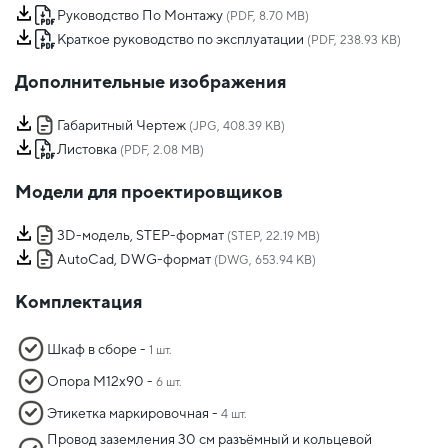
Руководство По Монтажу
(PDF, 8.70 MB)
Краткое руководство по эксплуатации
(PDF, 238.93 KB)
Дополнительные изображения
Габаритный Чертеж
(JPG, 408.39 KB)
Листовка
(PDF, 2.08 MB)
Модели для проектировщиков
3D-модель, STEP-формат
(STEP, 22.19 MB)
AutoCad, DWG-формат
(DWG, 653.94 KB)
Комплектация
Шкаф в сборе -
1 шт.
Опора М12х90 -
6 шт.
Этикетка маркировочная -
4 шт.
Провод заземления 30 см разъёмный и кольцевой