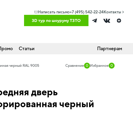
Написать письмо
+7 (495) 542-22-24
Контакты
3D тур по шоуруму ТЗТО
Промо
Статьи
Партнерам
анная черный RAL 9005
Сравнение
0
Избранное
0
редняя дверь
форированная черный