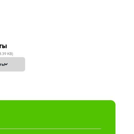
ты
8.39 KB)
нты