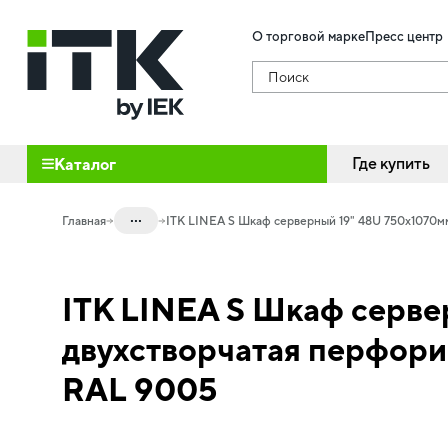
О торговой марке
Пресс центр
Поиск
Где купить
Каталог
...
Главная
ITK LINEA S Шкаф серверный 19" 48U 750х1070м
Каталог
ITK LINEA S Шкаф серве
20.01 Шкафы телекоммуникационные
20.01.02 Шкафы серверные
двухстворчатая перфори
20.01.02.01 Шкафы LINEA S
RAL 9005