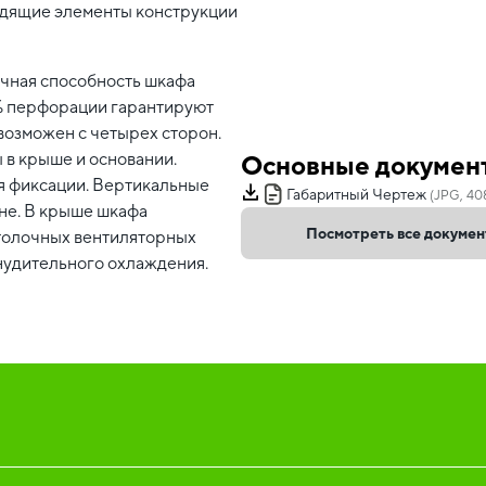
одящие элементы конструкции
очная способность шкафа
3% перфорации гарантируют
возможен с четырех сторон.
 в крыше и основании.
Основные докумен
я фиксации. Вертикальные
Габаритный Чертеж
(JPG, 40
не. В крыше шкафа
Посмотреть все докуме
отолочных вентиляторных
нудительного охлаждения.