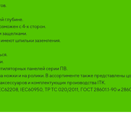
ов.
й глубине.
зможен с 4-х сторон.
и защелками.
 имеют шпильки заземления.
ься.
и.
тиляторных панелей серии ПВ.
 ножки и на ролики. В ассортименте также представлены цо
аксессуаров и комплектующих производства ITK.
EC62208, IEC60950, ТР ТС 020/2011, ГОСТ 28601.1-90 и 2860