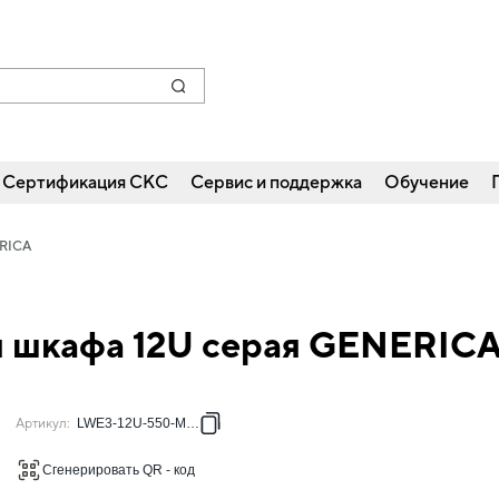
Сертификация СКС
Сервис и поддержка
Обучение
ERICA
я шкафа 12U серая GENERIC
Артикул
:
LWE3-12U-550-MW-G
Сгенерировать QR - код