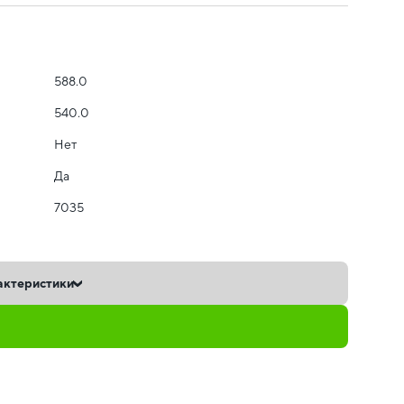
588.0
540.0
Нет
Да
7035
актеристики
ь