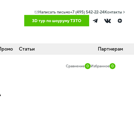
Написать письмо
+7 (495) 542-22-24
Контакты
3D тур по шоуруму ТЗТО
Промо
Статьи
Партнерам
Сравнение
0
Избранное
0
A