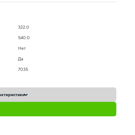
322.0
540.0
Нет
Да
7035
актеристики
ь