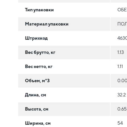
Тип упаковки
ОБЕ
Материал упаковки
ПОЛ
Штрихкод
463
Вес брутто, кг
1.13
Вес нетто, кг
1.11
Объем, м^3
0.00
Длина, см
32.2
Высота, см
0.65
Ширина, см
54