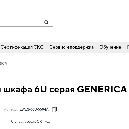
Сертификация СКС
Сервис и поддержка
Обучение
RICA
ля шкафа 6U серая GENERICA
Артикул
:
LWE3-06U-550-MW-G
Сгенерировать QR - код