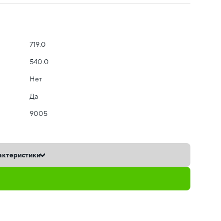
719.0
540.0
Нет
Да
9005
актеристики
ь