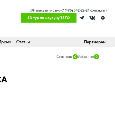
Написать письмо
+7 (495) 542-22-24
Контакты
3D тур по шоуруму ТЗТО
Промо
Статьи
Партнерам
Сравнение
0
Избранное
0
CA