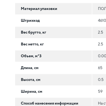
Материал упаковки
ПОЛ
Штрихкод
461
Вес брутто, кг
2.5
Вес нетто, кг
2.5
Объем, м^3
0.00
Длина, см
65
Высота, см
0.5
Ширина, см
59
Способ нанесения информации
На с