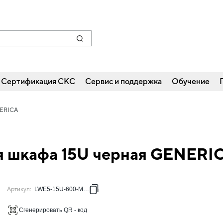
Сертификация СКС
Сервис и поддержка
Обучение
NERICA
ля шкафа 15U черная GENERI
Артикул
:
LWE5-15U-600-MW-G
Сгенерировать QR - код