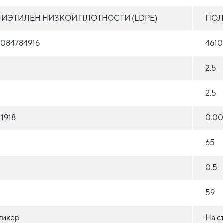
ИЭТИЛЕН НИЗКОЙ ПЛОТНОСТИ (LDPE)
ПОЛ
0084784916
4610
2.5
2.5
1918
0.00
65
0.5
59
тикер
На с