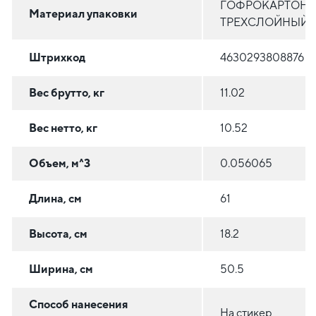
ГОФРОКАРТОН
Материал упаковки
ТРЕХСЛОЙНЫЙ
Штрихкод
4630293808876
Вес брутто, кг
11.02
Вес нетто, кг
10.52
Объем, м^3
0.056065
Длина, см
61
Высота, см
18.2
Ширина, см
50.5
Способ нанесения
На стикер