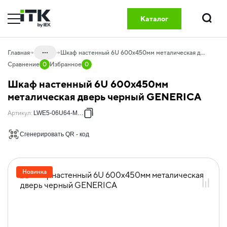
Каталог
Поиск
...
Главная
Шкаф настенный 6U 600х450мм металическая дверь черный GENERICA
Сравнение
0
Избранное
0
Каталог
Шкаф настенный 6U 600х450мм
60.20 Оборудование
металическая дверь черный GENERICA
телекоммуникационное GENERICA
Артикул
:
LWE5-06U64-MF-G
60.20.01 Шкафы сетевые GENERICA
Сгенерировать QR - код
60.20.01.02 Шкафы сетевые
настенные
60.20.01.02.02 Шкафы 600х450мм
Новинка