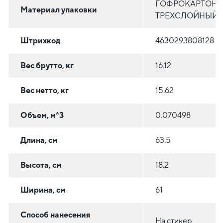
ГОФРОКАРТОН
Материал упаковки
ТРЕХСЛОЙНЫЙ
Штрихкод
4630293808128
Вес брутто, кг
16.12
Вес нетто, кг
15.62
Объем, м^3
0.070498
Длина, см
63.5
Высота, см
18.2
Ширина, см
61
Способ нанесения
На стикер