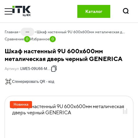
Каталог
Поиск
...
Главная
Шкаф настенный 9U 600х600мм металическая дверь черный GENERICA
Сравнение
0
Избранное
0
Каталог
Шкаф настенный 9U 600х600мм
60.20 Оборудование
металическая дверь черный GENERICA
телекоммуникационное GENERICA
Артикул
:
LWE5-09U66-MF-G
60.20.01 Шкафы сетевые GENERICA
Сгенерировать QR - код
60.20.01.02 Шкафы сетевые
настенные
60.20.01.02.03 Шкафы 600х600мм
Новинка