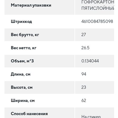
ГОФРОКАРТОН
Материал упаковки
ПЯТИСЛОЙНЫЙ
Штрихкод
4610084785098
Вес брутто, кг
27
Вес нетто, кг
26.5
Объем, м^3
0.134044
Длина, см
94
Высота, см
23
Ширина, см
62
Способ нанесения
На стикер