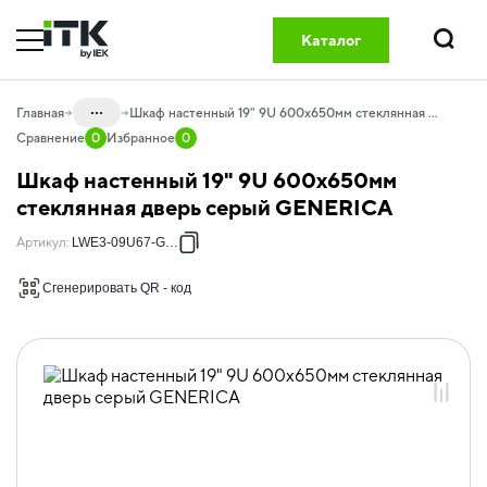
Каталог
Поиск
...
Главная
Шкаф настенный 19" 9U 600х650мм стеклянная дверь серый GENERICA
Сравнение
0
Избранное
0
Каталог
Шкаф настенный 19" 9U 600х650мм
60.20 Оборудование
стеклянная дверь серый GENERICA
телекоммуникационное GENERICA
Артикул
:
LWE3-09U67-GF-G
60.20.01 Шкафы сетевые GENERICA
Сгенерировать QR - код
60.20.01.02 Шкафы сетевые
настенные
60.20.01.02.04 Шкафы 600х650мм