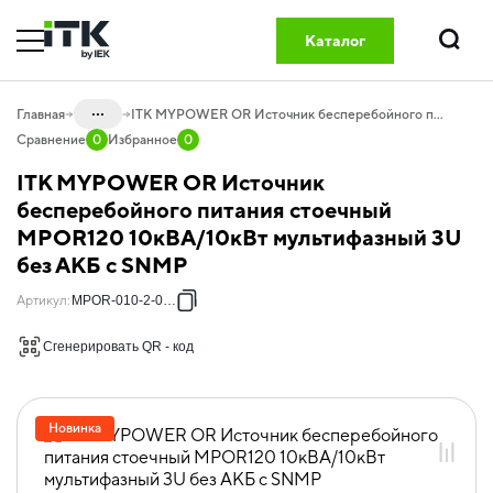
Каталог
Поиск
...
Главная
ITK MYPOWER OR Источник бесперебойного питания стоечный MPOR120 10кВА/10кВт мультифазный 3U без АКБ с SNMP
Сравнение
0
Избранное
0
Каталог
ITK MYPOWER OR Источник
20.05 Электропитание и мониторинг
бесперебойного питания стоечный
MPOR120 10кВА/10кВт мультифазный 3U
20.05.05 ИБП трехфазные
DATAPOWER
без АКБ с SNMP
20.05.05.02 ИБП трехфазные
Артикул
:
MPOR-010-2-00-S
MYPOWER
Сгенерировать QR - код
Новинка