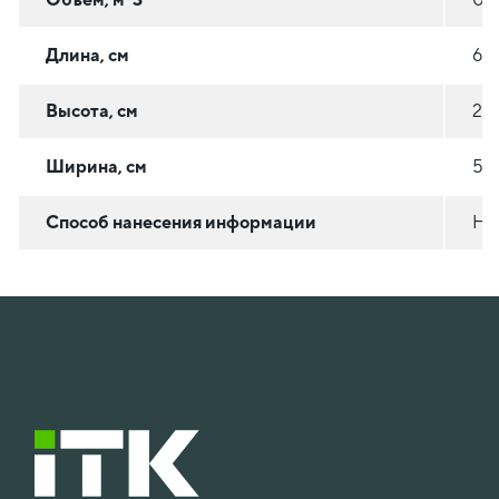
Длина, см
69.
Высота, см
25.
Ширина, см
54.
Способ нанесения информации
На