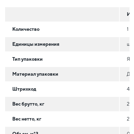
Ин
Количество
1
Единицы измерения
шт
Тип упаковки
Я
Материал упаковки
ДР
Штрихкод
46
Вес брутто, кг
21.
Вес нетто, кг
20
Объем, м^3
0.