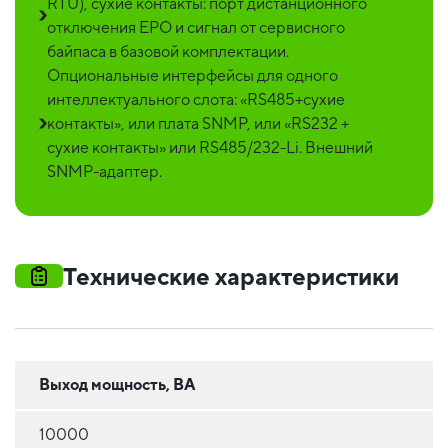
RTU), сухие контакты: порт дистанционного
отключения EPO и сигнал от сервисного
байпаса в базовой комплектации.
Опциональные интерфейсы для одного
интеллектуального слота: «RS485+сухие
контакты», или плата SNMP, или «RS232 +
сухие контакты» или RS485/232-Li. Внешний
SNMP-адаптер.
Технические характеристики
Выход мощность, ВА
10000