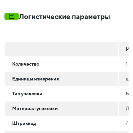
Логистические параметры
Ин
Количество
1
Единицы измерения
шт
Тип упаковки
БА
Материал упаковки
ДР
Штрихкод
46