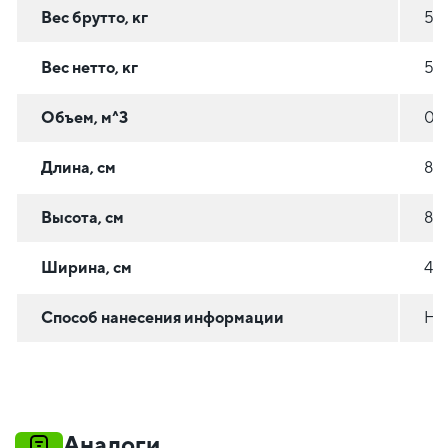
Вес брутто, кг
50.
Вес нетто, кг
50.
Объем, м^3
0.
Длина, см
80
Высота, см
80
Ширина, см
45
Способ нанесения информации
На
Аналоги