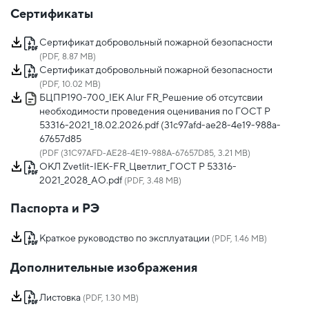
Сертификаты
Сертификат добровольный пожарной безопасности
(PDF, 8.87 MB)
Сертификат добровольный пожарной безопасности
(PDF, 10.02 MB)
БЦПР190-700_IEK Alur FR_Решение об отсутсвии
необходимости проведения оценивания по ГОСТ Р
53316-2021_18.02.2026.pdf (31c97afd-ae28-4e19-988a-
67657d85
(PDF (31C97AFD-AE28-4E19-988A-67657D85, 3.21 MB)
ОКЛ Zvetlit-IEK-FR_Цветлит_ГОСТ Р 53316-
2021_2028_АО.pdf
(PDF, 3.48 MB)
Паспорта и РЭ
Краткое руководство по эксплуатации
(PDF, 1.46 MB)
Дополнительные изображения
Листовка
(PDF, 1.30 MB)