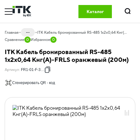
Каталог
Поиск
...
Главная
ITK Кабель бронированный RS-485 1х2х0,64 Кнг(А)-FRLS оранжевый (200м)
Сравнение
0
Избранное
0
Каталог
ITK Кабель бронированный RS-485
20.02 Кабельная продукция
1х2х0,64 Кнг(А)-FRLS оранжевый (200м)
20.02.06 Кабель бронированный
Артикул
:
FR1-01-F-3327
20.02.06.02 Кабель бронированный в
Сгенерировать QR - код
оболочке