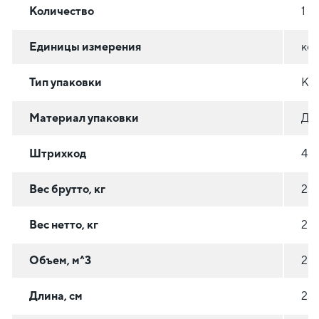
Количество
1
Единицы измерения
ко
Тип упаковки
КЛ
Материал упаковки
ДР
Штрихкод
46
Вес брутто, кг
23
Вес нетто, кг
20
Объем, м^3
2.2
Длина, см
23