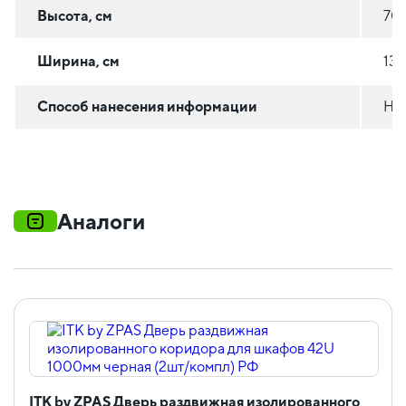
Высота, см
70
Ширина, см
134
Способ нанесения информации
На 
Аналоги
ITK by ZPAS Дверь раздвижная изолированного