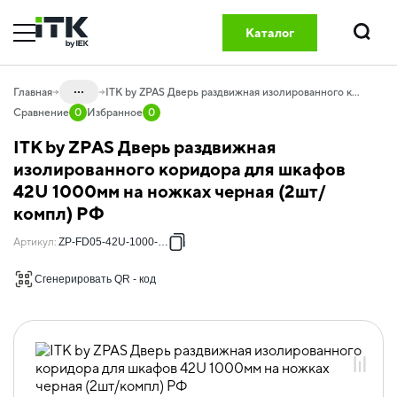
Каталог
Поиск
...
Главная
ITK by ZPAS Дверь раздвижная изолированного коридора для шкафов 42U 1000мм на ножках черная (2шт/компл) РФ
Сравнение
0
Избранное
0
Каталог
ITK by ZPAS Дверь раздвижная
20.06 Комплексные решения DATA
изолированного коридора для шкафов
GREEN
42U 1000мм на ножках черная (2шт/
20.06.03 Коридор с опорой на шкафы
компл) РФ
DATAMODUL
Артикул
:
ZP-FD05-42U-1000-L-R
20.06.03.01 Двери и панели входной
группы
Сгенерировать QR - код